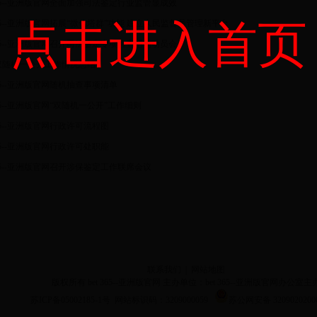
 365--亚洲版官网全面加强司法鉴定行业监管显成效
点击进入首页
 365--亚洲版官网拓展“微信塔群”功能 建立人民监督员管理新平台
 365--亚洲版官网召开司法鉴定专项检查活动动员会
双随机一公开工作情况总结
 365--亚洲版官网随机抽查事项清单
 365--亚洲版官网“双随机一公开”工作细则
 365--亚洲版官网行政许可流程图
 365--亚洲版官网行政许可处职能
 365--亚洲版官网召开涉保鉴定工作联席会议
联系我们
|
网站地图
版权所有 bet 365--亚洲版官网 主办单位：bet 365--亚洲版官网办公室主
苏ICP备05002185-1号 网站标识码：3209000059
苏公网安备 3209020200