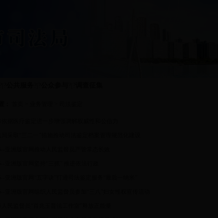
?|?
公共服务
?|?
公众参与
?|?
调查征集
置：
首页
>
业务管理
>
司法鉴定
市依据医疗鉴定进一步增强调解权威性和公信力
法局采取“三二一”措施推动司法鉴定档案管理规范化建设
 365--亚洲版官网推动人民监督员严管常态长效
 365--亚洲版官网坚持“三抓” 推进依法行政
 365--亚洲版官网“五字诀”打通司法鉴定服务“最后一纳米”
 365--亚洲版官网组织人民监督员参加“三八”妇女维权宣传活动
市人民监督员“肖兆玉普法工作室”释放正能量