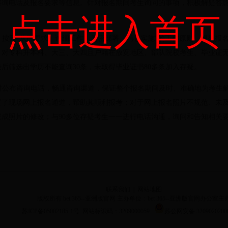
咨询电话及报名要求等信息。针对报名期间考生询问的事项，积极解疑答
点击进入首页
。
按照“从严要求、过细工作、周密部署、精心实施”的工作原则，规范报
，对专科升本科、大三、大四且户籍在放宽地区、部队院校考生、毕业证
后筛选出学历不能查询30条，未取得毕业证书80多条加入存疑。
时公布咨询电话，畅通咨询渠道，保证整个报名期间及时、准确地为考生
置了现场网上报名通道，帮助其顺利报考；对于网上报名照片不规范、未
成照片的修改；与90多位存疑考生一一进行电话沟通，询问和告知相关
联系我们
|
网站地图
版权所有 bet 365--亚洲版官网 主办单位：bet 365--亚洲版官网办公室主
苏ICP备05002185-1号 网站标识码：3209000059
苏公网安备 3209020200