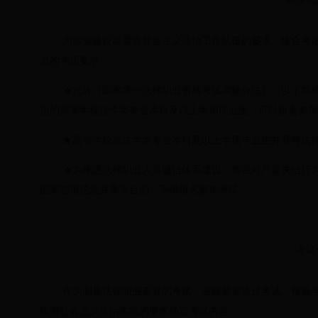
为落实建设高素质社会主义法治工作队伍的要求，综合考
员的学历要求：
★
允许《国家统一法律职业资格考试实施办法》（以下简称
历的高等学校法学类专业本科及以上学历毕业生，可以报名参加
★高等学校非法学类专业本科及以上学历毕业生
并具有法
★
为推进法律职业人员诚信体系建设，加强对严重失信行
国家信用信息共享平台的，不得报名参加考试。
考这
作为测量法律职业素养的考试，关键是要通过考试，检验
按照
社会主义法治实践
的要求确定考试内容。