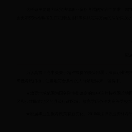
这样做主要是为落实法律职业资格考试的实践性要求，增
会更加突出检验考生在法律适用和事实认定等方面的法治实践水
应
为认真贯彻党中央关于精准扶贫的决策部署，法律职业资
降低考试门槛，让当地符合条件的人能够进得来、留得下。
★放宽地域范围
为国务院审批确定的集中连片特殊困难地
区和少数民族地区的县级行政区域。
放宽学历条件
为高等学校本
★应届毕业生报考政策有新变化。
2018
年法律职业资格考试