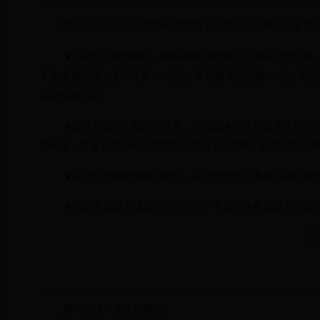
国家统一法律职业资格考试吸取了原国家司法考试的有益
★
实行2+1考试模式，即客观题2张试卷，主观题1张试卷
不定项选择题，考试时长180分钟。主观题试卷分值180分，
法律法规汇编。
★
提高科技化、信息化水平。
客观题考试在包括港澳考区
苏州市、安徽省黄山市、重庆市、四川省成都市、陕西省西安市
★实行一次考试分阶段进行。
从今年开始，参加法律职业
★
增加客观题考试成绩有效时长。
考生当年客观题考试合
注
第一阶段：客观题考试